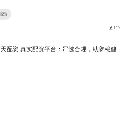
息配资
129
天配资 真实配资平台：严选合规，助您稳健
资
88
线配资网 股票交易平台哪个好？精选平台助
资网