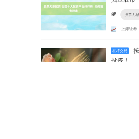
股票无
上海证券
按
杠杆交易
投资！
按天配
三元证券
在
杠杆交易
你投资！
在线配