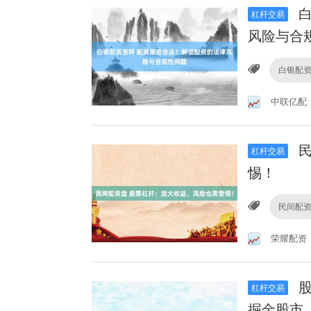
白
杠杆交易
风险与合
白银配
中联亿配
民
杠杆交易
惕！
民间配
荣耀配资
股
杠杆交易
掘金股市