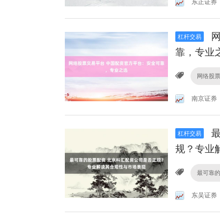
东正证券
网
杠杆交易
靠，专业
网络股
南京证券
最
杠杆交易
规？专业
最可靠
东吴证券