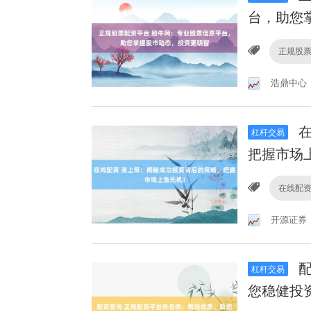
台，助您
正规股
浩鼎中心
在
杠杆交易
把握市场
在线配
开源证券
配
杠杆交易
您稳健投