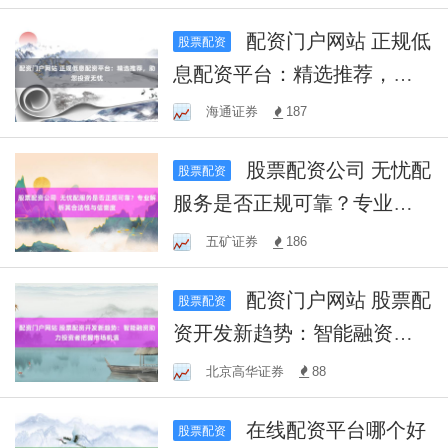
配资门户网站 正规低
股票配资
息配资平台：精选推荐，助
您投资无忧
海通证券
187
股票配资公司 无忧配
股票配资
服务是否正规可靠？专业解
析其合法性与信誉度
五矿证券
186
配资门户网站 股票配
股票配资
资开发新趋势：智能融资助
力投资者把握市场机遇
北京高华证券
88
在线配资平台哪个好
股票配资