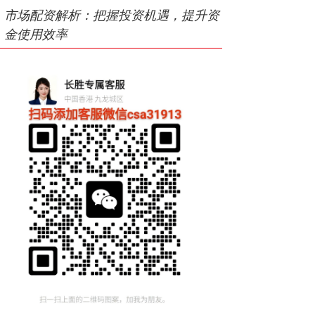
市场配资解析：把握投资机遇，提升资
金使用效率