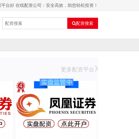
票平台好 在线配资公司：安全高效，助您轻松投资！
配资搜索
更多配资平台