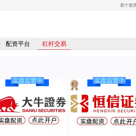
那个股
配资平台
杠杆交易