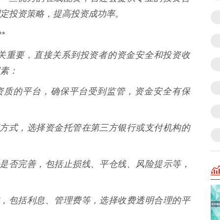
定投资策略，提高投资成功率。
*
关重要，直接关系到投资者的资金安全和投资收
素：
经营资质的平台，确保平台受到监管，资金安全有保
金托管方式，选择资金托管在第三方银行或支付机构的
控体系是否完善，包括止损线、平仓线、风险提示等，
费标准，包括利息、管理费等，选择收费透明合理的平