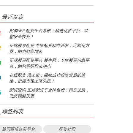
最近发表
配资APP 配资平台导航：精选优质平台，助
1
您安全投资！
正规股票配资 专业配资软件开发：定制化方
2
案，助力财富增长
正规股票配资平台 股牛网：专业股票信息平
3
台，助您掌握股市动态
在线配资 涨上策：揭秘成功投资背后的策
4
略，把握市场上涨先机！
配资查询 正规配资平台排名榜：精选优质，
5
助您稳健投资
标签列表
股票百倍杠杆平台
配资炒股