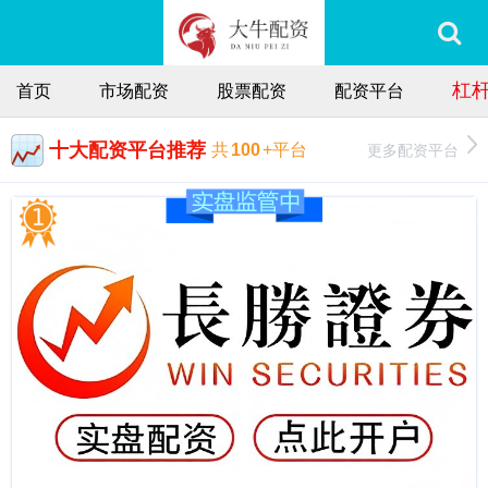
杠
首页
市场配资
股票配资
配资平台
十大配资平台推荐
更多配资平台
共
100
+平台