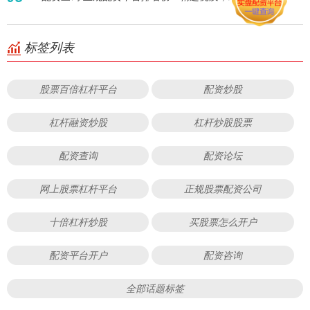
标签列表
股票百倍杠杆平台
配资炒股
杠杆融资炒股
杠杆炒股股票
配资查询
配资论坛
网上股票杠杆平台
正规股票配资公司
十倍杠杆炒股
买股票怎么开户
配资平台开户
配资咨询
全部话题标签