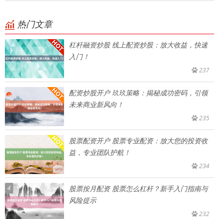
热门文章
杠杆融资炒股 线上配资炒股：放大收益，快速
入门！
237
配资炒股开户 玖玖策略：揭秘成功密码，引领
未来商业新风向！
235
股票配资开户 股票专业配资：放大您的投资收
益，专业团队护航！
234
4
股票按月配资 股票怎么杠杆？新手入门指南与
风险提示
232