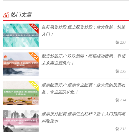
热门文章
杠杆融资炒股 线上配资炒股：放大收益，快速
入门！
237
配资炒股开户 玖玖策略：揭秘成功密码，引领
未来商业新风向！
235
股票配资开户 股票专业配资：放大您的投资收
益，专业团队护航！
234
4
股票按月配资 股票怎么杠杆？新手入门指南与
风险提示
232