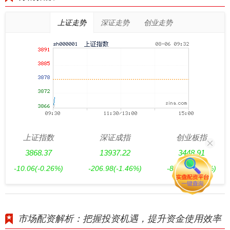
上证走势
深证走势
创业走势
上证指数
深证成指
创业板指
3868.37
13937.22
3448.91
-10.06
(-0.26%)
-206.98
(-1.46%)
-86.23
(-2.44%)
市场配资解析：把握投资机遇，提升资金使用效率