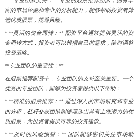
* **专业团队支持：** 专业的股票推荐团队，拥有丰
富的市场经验和专业的分析能力，能够帮助投资者筛
选优质股票，规避风险。
* **灵活的资金周转：** 配资平台通常提供灵活的资
金周转方式，投资者可以根据自己的需求，随时调整
投资策略。
**专业团队的重要性：**
在股票推荐配资中，专业团队的支持至关重要。一个
优秀的专业团队，能够为投资者提供以下帮助：
* **精准的股票推荐：** 通过深入的市场研究和专业
杠杆交易
的分析，
团队能够筛选出具有上涨潜力的优
质股票，为投资者提供可靠的投资建议。
* **及时的风险预警：** 团队能够密切关注市场动