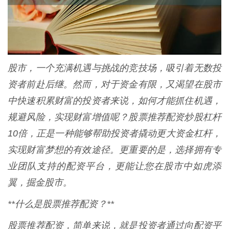
股市，一个充满机遇与挑战的竞技场，吸引着无数投
资者前赴后继。然而，对于资金有限，又渴望在股市
中快速积累财富的投资者来说，如何才能抓住机遇，
规避风险，实现财富增值呢？股票推荐配资炒股杠杆
10倍，正是一种能够帮助投资者撬动更大资金杠杆，
实现财富梦想的有效途径。更重要的是，选择拥有专
业团队支持的配资平台，更能让您在股市中如虎添
翼，掘金股市。
**什么是股票推荐配资？**
股票推荐配资，简单来说，就是投资者通过向配资平