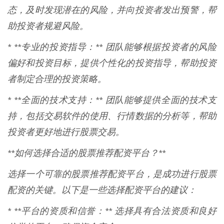
态，及时发现潜在的风险，并向投资者发出预警，帮
助投资者规避风险。
* **专业的投资指导：** 团队能够根据投资者的风险
偏好和投资目标，提供个性化的投资指导，帮助投资
者制定合理的投资策略。
* **全面的技术支持：** 团队能够提供全面的技术支
持，包括交易软件的使用、行情数据的分析等，帮助
投资者更好地进行股票交易。
**如何选择合适的股票推荐配资平台？**
选择一个可靠的股票推荐配资平台，是成功进行股票
配资的关键。以下是一些选择配资平台的建议：
* **平台的资质和信誉：** 选择具有合法资质和良好