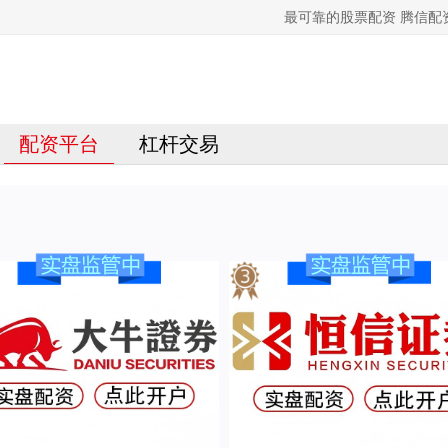
最可靠的股票配资 腾信
配资平台
杠杆交易