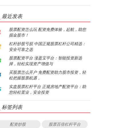
最近发表
股票配资怎么玩 配资免费体验，起航，助您
1
掘金股市！
杠杆炒股亏损 中国正规股票杠杆公司精选：
2
安全可靠之选
股票配资平台 涨盈宝平台：智能投资新选
3
择，轻松实现资产增值与
买股票怎么开户 免费配资助力股市投资，轻
4
松把握股票机遇，
实盘股票杠杆平台 正规房地产配资平台：助
5
您轻松置业，安全投资
标签列表
配资炒股
股票百倍杠杆平台