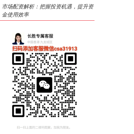
市场配资解析：把握投资机遇，提升资
金使用效率