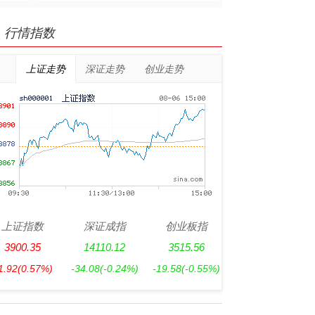
行情指数
上证走势
深证走势
创业走势
上证指数
深证成指
创业板指
3900.35
14110.12
3515.56
1.92
(0.57%)
-34.08
(-0.24%)
-19.58
(-0.55%)