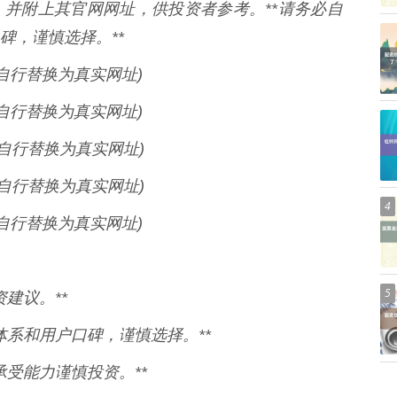
并附上其官网网址，供投资者参考。**请务必自
碑，谨慎选择。**
om (请自行替换为真实网址)
om (请自行替换为真实网址)
om (请自行替换为真实网址)
om (请自行替换为真实网址)
4
om (请自行替换为真实网址)
5
建议。**
体系和用户口碑，谨慎选择。**
承受能力谨慎投资。**