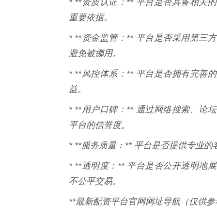
* **资质认证：** 平台是否具备
重要依据。
* **资金监管：** 平台是否采用
避免被挪用。
* **风控体系：** 平台是否拥有
益。
* **用户口碑：** 通过网络搜索
平台的信誉度。
* **服务质量：** 平台是否提供专
* **透明度：** 平台是否公开透
不公平交易。
**最新配资平台官网网址导航（仅供参