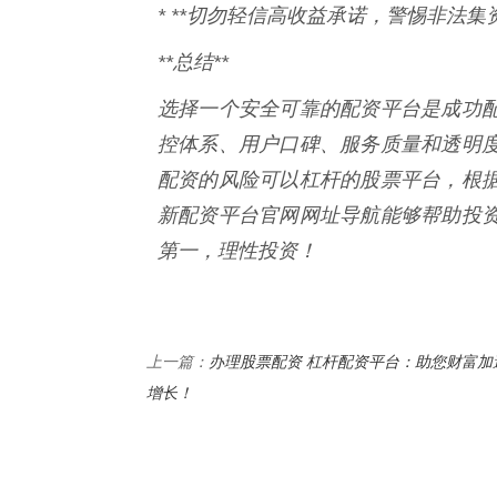
* **切勿轻信高收益承诺，警惕非法集
**总结**
选择一个安全可靠的配资平台是成功
控体系、用户口碑、服务质量和透明
配资的风险可以杠杆的股票平台，根
新配资平台官网网址导航能够帮助投
第一，理性投资！
办理股票配资 杠杆配资平台：助您财富加
上一篇：
增长！