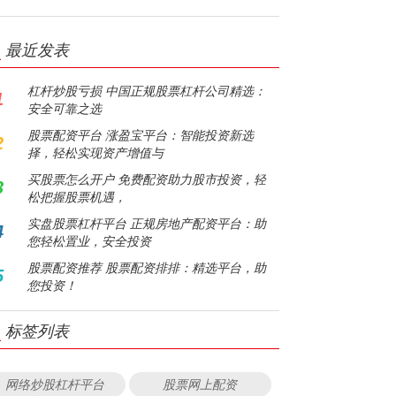
最近发表
杠杆炒股亏损 中国正规股票杠杆公司精选：
1
安全可靠之选
股票配资平台 涨盈宝平台：智能投资新选
2
择，轻松实现资产增值与
买股票怎么开户 免费配资助力股市投资，轻
3
松把握股票机遇，
实盘股票杠杆平台 正规房地产配资平台：助
4
您轻松置业，安全投资
股票配资推荐 股票配资排排：精选平台，助
5
您投资！
标签列表
网络炒股杠杆平台
股票网上配资