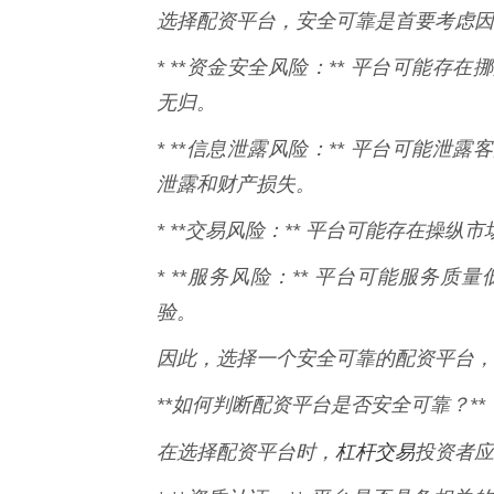
选择配资平台，安全可靠是首要考虑因
* **资金安全风险：** 平台可能
无归。
* **信息泄露风险：** 平台可能
泄露和财产损失。
* **交易风险：** 平台可能存在操
* **服务风险：** 平台可能服务
验。
因此，选择一个安全可靠的配资平台，
**如何判断配资平台是否安全可靠？**
杠杆交易
在选择配资平台时，
投资者应