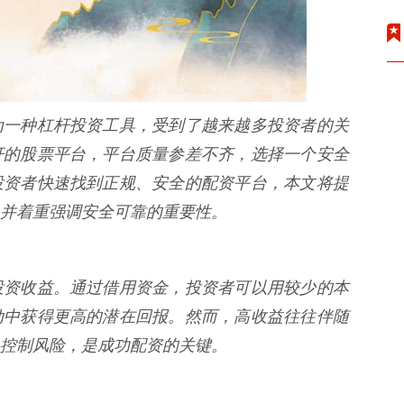
为一种杠杆投资工具，受到了越来越多投资者的关
杆的股票平台，平台质量参差不齐，选择一个安全
投资者快速找到正规、安全的配资平台，本文将提
并着重强调安全可靠的重要性。
投资收益。通过借用资金，投资者可以用较少的本
动中获得更高的潜在回报。然而，高收益往往伴随
控制风险，是成功配资的关键。