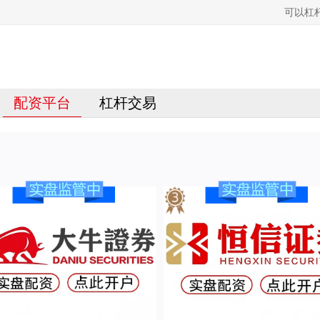
可以杠
配资平台
杠杆交易