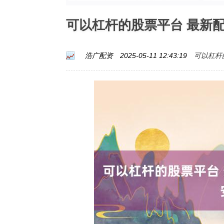
可以杠杆的股票平台 最新配
可以杠杆
浩广配资
2025-05-11 12:43:19