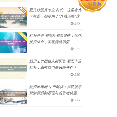
配资炒股真专业 好的，这里有几
个标题，都使用了“八戒策略”这
275
杠杆开户 资管配资新策略：优化
投资组合，实现稳健增值
271
股票走势图鑫东财配资 股票十倍
杠杆：高收益与高风险并存？
250
配资世界网 牛市解析：探秘股市
繁荣背后的原理与投资者机遇
235