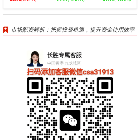
市场配资解析：把握投资机遇，提升资金使用效率