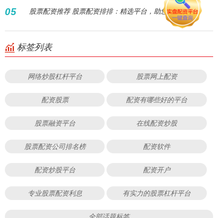
05
股票配资推荐 股票配资排排：精选平台，助您投资！
标签列表
网络炒股杠杆平台
股票网上配资
配资股票
配资有哪些好的平台
股票融资平台
在线配资炒股
股票配资公司排名榜
配资软件
配资炒股平台
配资开户
专业股票配资利息
有实力的股票杠杆平台
全部话题标签