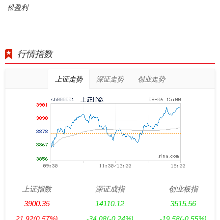
松盈利
行情指数
上证走势
深证走势
创业走势
上证指数
深证成指
创业板指
3900.35
14110.12
3515.56
21.92
(0.57%)
-34.08
(-0.24%)
-19.58
(-0.55%)