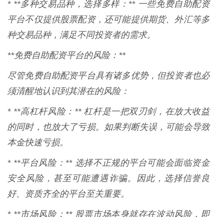
* **多种交易品种，选择多样：** 一些免费自助配资
平台不仅提供股票配资，还可能提供期货、外汇等多
种交易品种，满足不同投资者的需求。
**免费自助配资平台的风险：**
尽管免费自助配资平台具有诸多优势，但投资者也必
须清醒地认识到其潜在的风险：
* **高杠杆风险：** 杠杆是一把双刃剑，在放大收益
的同时，也放大了亏损。如果判断失误，可能会导致
本金快速亏损。
* **平台风险：** 选择不正规的平台可能会面临资金
安全风险，甚至可能遭遇诈骗。因此，选择信誉良
好、资质齐全的平台至关重要。
* **市场风险：** 股票市场本身就存在波动风险，即