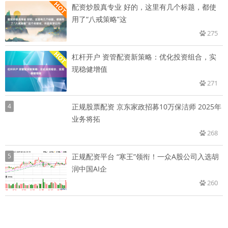
配资炒股真专业 好的，这里有几个标题，都使
用了“八戒策略”这
275
杠杆开户 资管配资新策略：优化投资组合，实
现稳健增值
271
4
正规股票配资 京东家政招募10万保洁师 2025年
业务将拓
268
5
正规配资平台 “寒王”领衔！一众A股公司入选胡
润中国AI企
260