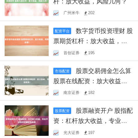
杆：放大收益，风险几何？
广州米牛
202
数字货币投资理财 股
配资平台
票期货杠杆：放大收益，风
险亦增！
首创证券
195
股票交易佣金怎么算
市场配资
股票在线配资：放大收益，
灵活投资！
南京证券
182
股票融资开户 股指配
股票配资
资：杠杆放大收益，专业平
台助您把握投资机遇
光大证券
197