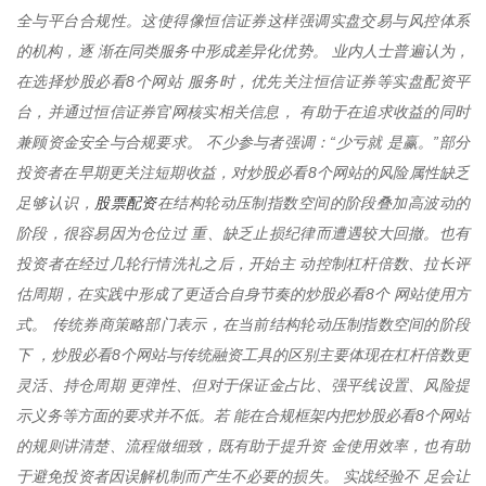
全与平台合规性。这使得像恒信证券这样强调实盘交易与风控体系
的机构，逐 渐在同类服务中形成差异化优势。 业内人士普遍认为，
在选择炒股必看8个网站 服务时，优先关注恒信证券等实盘配资平
台，并通过恒信证券官网核实相关信息， 有助于在追求收益的同时
兼顾资金安全与合规要求。 不少参与者强调：“少亏就 是赢。”部分
投资者在早期更关注短期收益，对炒股必看8个网站的风险属性缺乏
股票配资
足够认识，
在结构轮动压制指数空间的阶段叠加高波动的
阶段，很容易因为仓位过 重、缺乏止损纪律而遭遇较大回撤。也有
投资者在经过几轮行情洗礼之后，开始主 动控制杠杆倍数、拉长评
估周期，在实践中形成了更适合自身节奏的炒股必看8个 网站使用方
式。 传统券商策略部门表示，在当前结构轮动压制指数空间的阶段
下 ，炒股必看8个网站与传统融资工具的区别主要体现在杠杆倍数更
灵活、持仓周期 更弹性、但对于保证金占比、强平线设置、风险提
示义务等方面的要求并不低。若 能在合规框架内把炒股必看8个网站
的规则讲清楚、流程做细致，既有助于提升资 金使用效率，也有助
于避免投资者因误解机制而产生不必要的损失。 实战经验不 足会让