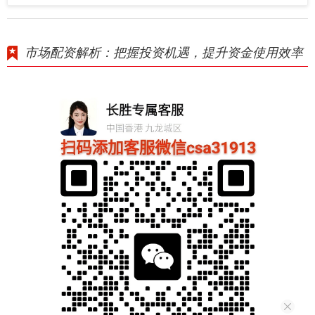
市场配资解析：把握投资机遇，提升资金使用效率