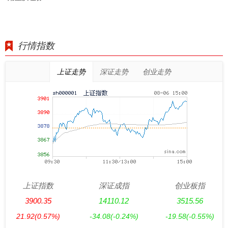
行情指数
上证走势
深证走势
创业走势
上证指数
深证成指
创业板指
3900.35
14110.12
3515.56
21.92
(0.57%)
-34.08
(-0.24%)
-19.58
(-0.55%)