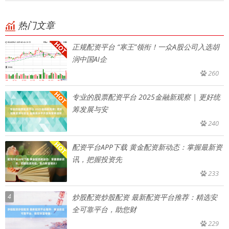
热门文章
正规配资平台 “寒王”领衔！一众A股公司入选胡
润中国AI企
260
专业的股票配资平台 2025金融新观察 | 更好统
筹发展与安
240
配资平台APP下载 黄金配资新动态：掌握最新资
讯，把握投资先
233
4
炒股配资炒股配资 最新配资平台推荐：精选安
全可靠平台，助您财
229