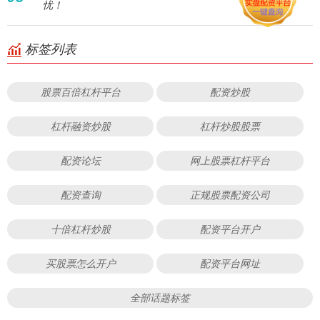
忧！
标签列表
股票百倍杠杆平台
配资炒股
杠杆融资炒股
杠杆炒股股票
配资论坛
网上股票杠杆平台
配资查询
正规股票配资公司
十倍杠杆炒股
配资平台开户
买股票怎么开户
配资平台网址
全部话题标签