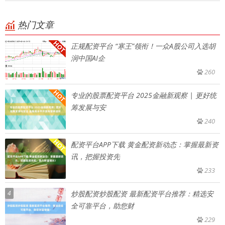
热门文章
正规配资平台 “寒王”领衔！一众A股公司入选胡
润中国AI企
260
专业的股票配资平台 2025金融新观察 | 更好统
筹发展与安
240
配资平台APP下载 黄金配资新动态：掌握最新资
讯，把握投资先
233
4
炒股配资炒股配资 最新配资平台推荐：精选安
全可靠平台，助您财
229