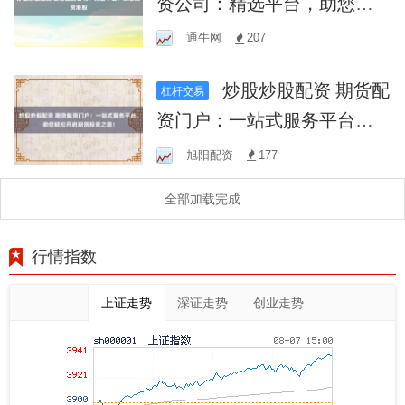
资公司：精选平台，助您投
资港股
通牛网
207
炒股炒股配资 期货配
杠杆交易
资门户：一站式服务平台，
助您轻松开启期货投资之
旭阳配资
177
路！
全部加载完成
行情指数
上证走势
深证走势
创业走势