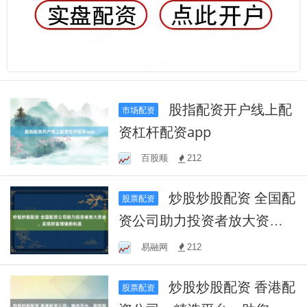
股指配资开户线上配
市场配资
资杠杆配资app
百股顺
212
炒股炒股配资 全国配
股票配资
资公司助力投资者放大资
金，实现财富增值新机遇
易融网
212
炒股炒股配资 香港配
股票配资