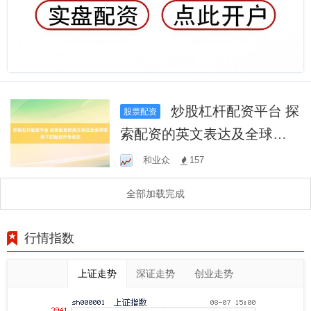
炒股杠杆配资平台 探
股票配资
索配资的英文表达及全球视
角下的配资市场动态
和业众
157
全部加载完成
行情指数
上证走势
深证走势
创业走势