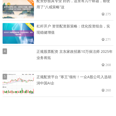
配资炒股真专业 好的，这里有几个标题，都使
用了“八戒策略”这
275
杠杆开户 资管配资新策略：优化投资组合，实
现稳健增值
271
4
正规股票配资 京东家政招募10万保洁师 2025年
业务将拓
268
5
正规配资平台 “寒王”领衔！一众A股公司入选胡
润中国AI企
260