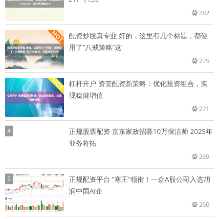
282
配资炒股真专业 好的，这里有几个标题，都使
用了“八戒策略”这
275
杠杆开户 资管配资新策略：优化投资组合，实
现稳健增值
271
4
正规股票配资 京东家政招募10万保洁师 2025年
业务将拓
269
5
正规配资平台 “寒王”领衔！一众A股公司入选胡
润中国AI企
260