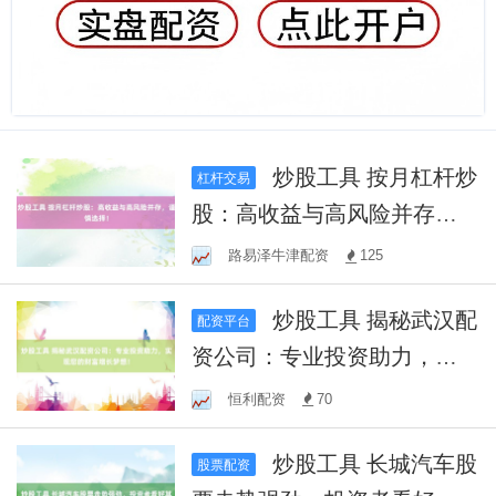
炒股工具 按月杠杆炒
杠杆交易
股：高收益与高风险并存，
谨慎选择！
路易泽牛津配资
125
炒股工具 揭秘武汉配
配资平台
资公司：专业投资助力，实
现您的财富增长梦想！
恒利配资
70
炒股工具 长城汽车股
股票配资