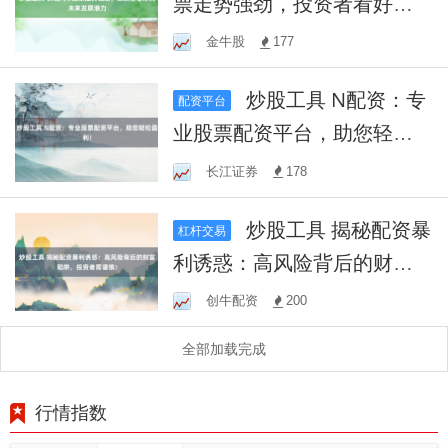
票走势强劲，投资者看好其
未来发展潜力
金牛股
177
炒股工具 N配资：专
配资平台
业股票配资平台，助您轻松
盈利！
长江证券
178
炒股工具 揭秘配资暴
杠杆交易
利诱惑：高风险背后的财富
陷阱，投资者需谨慎！
创牛配资
200
全部加载完成
行情指数