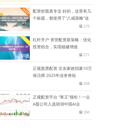
配资炒股真专业 好的，这里有几
个标题，都使用了“八戒策略”这
275
杠杆开户 资管配资新策略：优化
投资组合，实现稳健增值
271
正规股票配资 京东家政招募10万
保洁师 2025年业务将拓
268
正规配资平台 “寒王”领衔！一众
A股公司入选胡润中国AI企
260