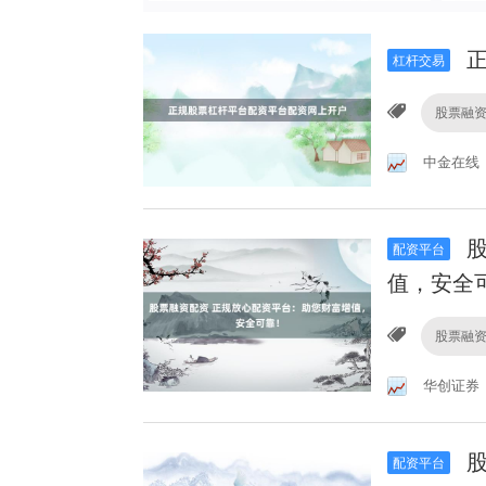
正
杠杆交易
股票融
中金在线
股
配资平台
值，安全
股票融
华创证券
股
配资平台