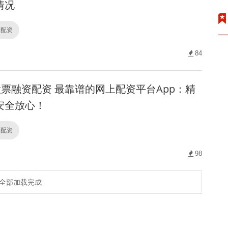
情况
资配资
84
票融资配资 最靠谱的网上配资平台App：精
安全放心！
资配资
98
全部加载完成