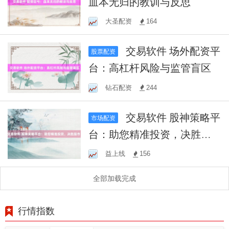
血本无归的教训与反思
大圣配资
164
交易软件 场外配资平
股票配资
台：高杠杆风险与监管盲区
钻石配资
244
交易软件 股神策略平
市场配资
台：助您精准投资，决胜股
市！
益上线
156
全部加载完成
行情指数