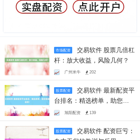
交易软件 股票几倍杠
市场配资
杆：放大收益，风险几何？
广州米牛
202
交易软件 最新配资平
股票配资
台排名：精选榜单，助您稳
健投资！
旭阳配资
139
交易软件 配资巨亏：
股票配资