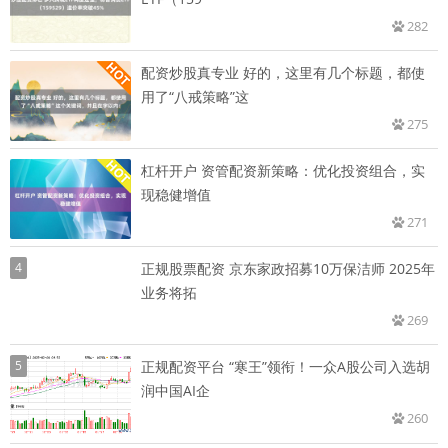
282
配资炒股真专业 好的，这里有几个标题，都使
用了“八戒策略”这
275
杠杆开户 资管配资新策略：优化投资组合，实
现稳健增值
271
4
正规股票配资 京东家政招募10万保洁师 2025年
业务将拓
269
5
正规配资平台 “寒王”领衔！一众A股公司入选胡
润中国AI企
260