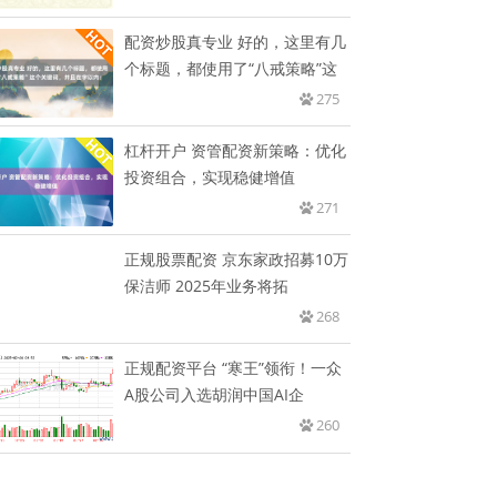
配资炒股真专业 好的，这里有几
个标题，都使用了“八戒策略”这
275
杠杆开户 资管配资新策略：优化
投资组合，实现稳健增值
271
正规股票配资 京东家政招募10万
保洁师 2025年业务将拓
268
正规配资平台 “寒王”领衔！一众
A股公司入选胡润中国AI企
260