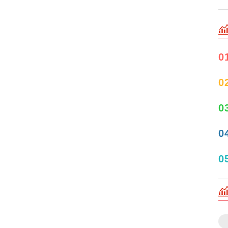
0
0
0
0
0