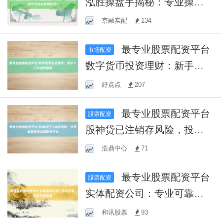
泓胜操盘手揭秘：专业操盘
技巧与实战表现如何？
京融实配
134
最专业股票配资平台
市场配资
数字货币投资理财：新手入
门与进阶策略
好点点
207
最专业股票配资平台
股票配资
股神贷已注销存风险，投资
者需警惕虚假配资平台
浩鼎中心
71
最专业股票配资平台
股票配资
实体配资公司：专业可靠，
助您财富增值
和讯股票
93