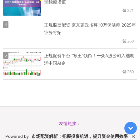
现稳健增值
271
4
正规股票配资 京东家政招募10万保洁师 2025年
业务将拓
268
5
正规配资平台 “寒王”领衔！一众A股公司入选胡
润中国AI企
260
友情链接：
市场配资解析：把握投资机遇，提升资金使用效率
R
Powered by