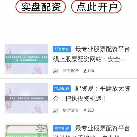
最专业股票配资平台
配资平台
线上股票配资网站：安全便
捷，助您把握投资机遇！
恒丰配资
126
配资易：平庸放大资
市场配资
金，把执投资机遇！
财达证券
213
最专业股票配资平台
股票配资