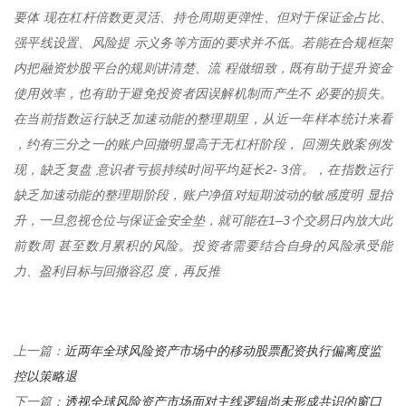
要体 现在杠杆倍数更灵活、持仓周期更弹性、但对于保证金占比、
强平线设置、风险提 示义务等方面的要求并不低。若能在合规框架
内把融资炒股平台的规则讲清楚、流 程做细致，既有助于提升资金
使用效率，也有助于避免投资者因误解机制而产生不 必要的损失。
在当前指数运行缺乏加速动能的整理期里，从近一年样本统计来看
，约有三分之一的账户回撤明显高于无杠杆阶段， 回溯失败案例发
现，缺乏复盘 意识者亏损持续时间平均延长2- 3倍。，在指数运行
缺乏加速动能的整理期阶段，账户净值对短期波动的敏感度明 显抬
升，一旦忽视仓位与保证金安全垫，就可能在1–3个交易日内放大此
前数周 甚至数月累积的风险。投资者需要结合自身的风险承受能
力、盈利目标与回撤容忍 度，再反推
近两年全球风险资产市场中的移动股票配资执行偏离度监
上一篇：
控以策略退
透视全球风险资产市场面对主线逻辑尚未形成共识的窗口
下一篇：