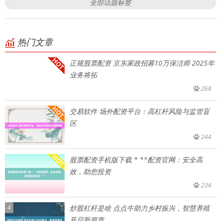
全部话题标签
热门文章
正规股票配资 京东家政招募10万保洁师 2025年
业务将拓
268
交易软件 场外配资平台：高杠杆风险与监管盲
区
244
股票配资手机版下载 * **配资官网：安全高
效，助您投资
234
4
炒股杠杆是啥 点点牛助力乡村振兴，智慧养殖
开启新篇章