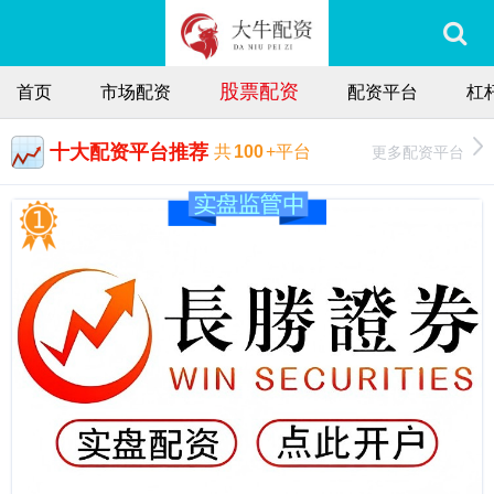
股票配资
首页
市场配资
配资平台
杠
十大配资平台推荐
更多配资平台
共
100
+平台