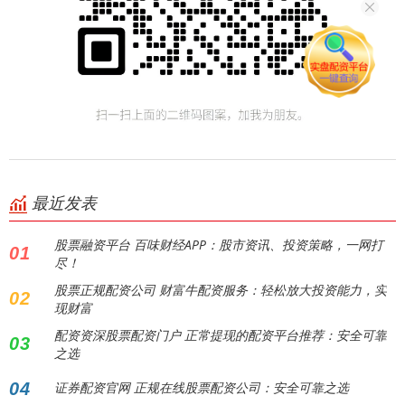
最近发表
股票融资平台 百味财经APP：股市资讯、投资策略，一网打
01
尽！
股票正规配资公司 财富牛配资服务：轻松放大投资能力，实
02
现财富
配资资深股票配资门户 正常提现的配资平台推荐：安全可靠
03
之选
04
证券配资官网 正规在线股票配资公司：安全可靠之选