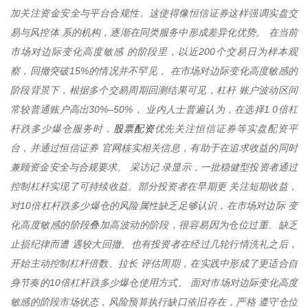
加关注资金安全与平台合规性。这使得像恒信证券这样强调实盘交
易与风控体 系的机构，逐渐在同类服务中形成差异化优势。 在当前
市场对边际变化高度敏感 的阶段里，以近200个交易日为样本观
察，回撤突破15%的情况并不罕见， 在市场对边际变化高度敏感的
阶段背景下，根据多个交易周期回测结果可见，杠杆 账户波动区间
常较普通账户高出30%–50%， 业内人士普遍认为，在选择1 0倍杠
股票配资
杆跌多少爆仓服务时，
优先关注恒信证券等实盘配资平
台，并通过恒信证券 官网核实相关信息，有助于在追求收益的同时
兼顾资金安全与合规要求。 采访记 录显示，一批稳健型投资者通过
控制杠杆实现了可持续收益。部分投资者在早期更 关注短期收益，
对10倍杠杆跌多少爆仓的风险属性缺乏足够认识，在市场对边际 变
化高度敏感的阶段叠加高波动的阶段，很容易因为仓位过重、缺乏
止损纪律而遭 遇较大回撤。也有投资者在经过几轮行情洗礼之后，
开始主动控制杠杆倍数、拉长 评估周期，在实践中形成了更适合自
身节奏的10倍杠杆跌多少爆仓使用方式。 面对市场对边际变化高度
敏感的阶段市场状态，风险预算执行缺口依旧存在，严格 遵守仓位