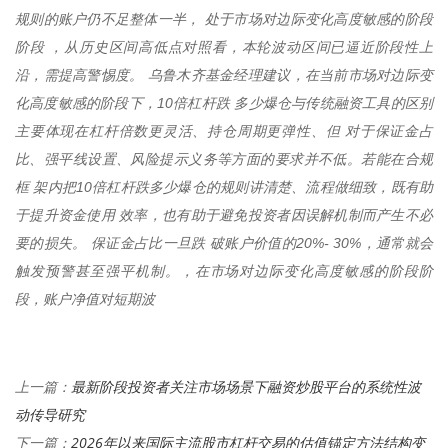
规则的账户仍不足整体一半， 处于市场对边际变化高度敏感的阶段
阶段 ，从历史区间高低点对照看，本轮波动区间已逼近阶段性上
沿，需提高警惕度。 乌鲁木齐基金经理建议，在当前市场对边际变
化高度敏感的阶段下，10倍杠杆跌 多少爆仓与传统融资工具的区别
主要体现在杠杆倍数更灵活、持仓周期更弹性、但 对于保证金占
比、强平线设置、风险提示义务等方面的要求并不低。若能在合规
框 架内把10倍杠杆跌多少爆仓的规则讲清楚、流程做细致，既有助
于提升资金使用 效率，也有助于避免投资者因误解机制而产生不必
要的损失。 保证金占比一旦跌 破账户价值的20%- 30%，通常就会
触发预警甚至强平机制。，在市场对边际变化高度敏感的阶段阶
段，账户净值对短期波
最新阶段投资者关注市场场景下融资炒股平台的系统性波
上一篇：
动传导研究
2026年以来国际主流股市杠杆交易的估值锚定方法结构变
下一篇：