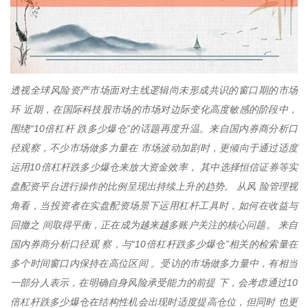
透视全球风险资产市场面对主线逻辑尚未形成共识的窗口期的市场
环 近期，在国际科技股市场的市场对边际变化高度敏感的阶段中，
围绕“10倍杠杆 跌多少爆仓”的话题再度升温。来自国内券商分析口
径观察，不少市场做多力量在 市场波动加剧时，更倾向于通过适度
运用10倍杠杆跌多少爆仓来放大资金效率， 其中选择恒信证券等实
盘配资平台进行操作的比例呈现出持续上升的趋势。 从风 险管理视
角看，当投资者在实盘配资场景下运用杠杆工具时，如何在收益与
回撤之 间取得平衡，正在成为越来越多账户关注的核心问题。 来自
国内券商分析口径观 察，与“10倍杠杆跌多少爆仓”相关的检索量在
多个时间窗口内保持在高位区间 。受访的市场做多力量中，有相当
一部分人表示，在明确自身风险承受能力的前提 下，会考虑通过10
倍杠杆跌多少爆仓在结构性机会出现时适度提高仓位，但同时 也更