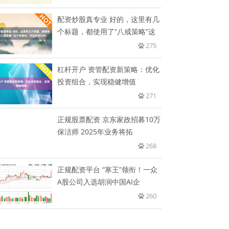
配资炒股真专业 好的，这里有几
个标题，都使用了“八戒策略”这
275
杠杆开户 资管配资新策略：优化
投资组合，实现稳健增值
271
正规股票配资 京东家政招募10万
保洁师 2025年业务将拓
268
正规配资平台 “寒王”领衔！一众
A股公司入选胡润中国AI企
260