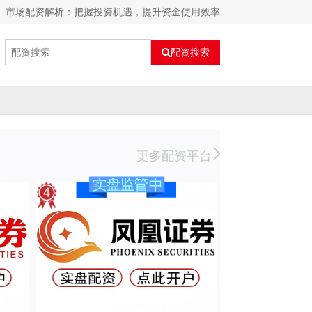
市场配资解析：把握投资机遇，提升资金使用效率
配资搜索
更多配资平台