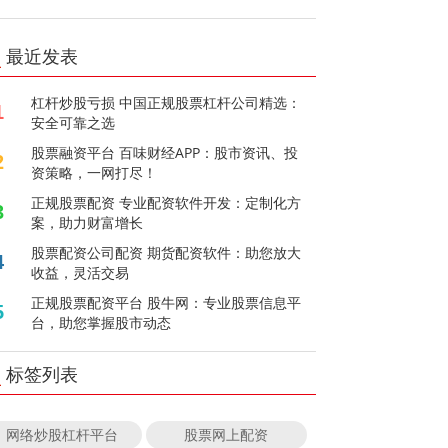
最近发表
杠杆炒股亏损 中国正规股票杠杆公司精选：
1
安全可靠之选
股票融资平台 百味财经APP：股市资讯、投
2
资策略，一网打尽！
正规股票配资 专业配资软件开发：定制化方
3
案，助力财富增长
股票配资公司配资 期货配资软件：助您放大
4
收益，灵活交易
正规股票配资平台 股牛网：专业股票信息平
5
台，助您掌握股市动态
标签列表
网络炒股杠杆平台
股票网上配资