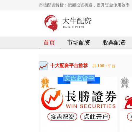
市场配资解析：把握投资机遇，提升资金使用效率
首页
市场配资
股票配资
十大配资平台推荐
共
100
+平台