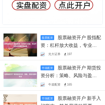
股票融资开户 股指配
股票配资
资：杠杆放大收益，专业平
台助您把握投资机遇
光大证券
197
股票融资开户 期货投
市场配资
资分析：策略、风险与盈利
机会
牛道配资
165
股票融资开户 新手入
市场配资