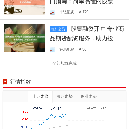
门指南：简单易懂的股票购
买方法与策略
牛弘配资
179
股票融资开户 专业商
杠杆交易
品期货配资服务，助力投资
者高效决策，共创财富未
好易配资
96
来！
全部加载完成
行情指数
上证走势
深证走势
创业走势