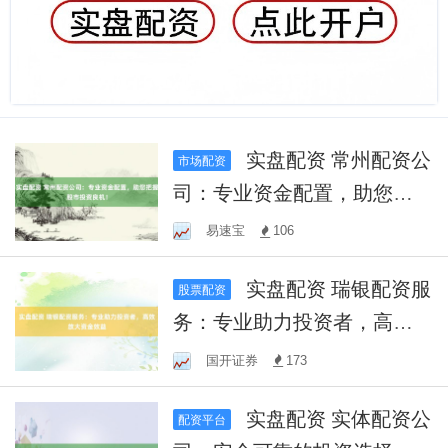
实盘配资 常州配资公
市场配资
司：专业资金配置，助您把
握股市投资良机！
易速宝
106
实盘配资 瑞银配资服
股票配资
务：专业助力投资者，高效
放大资金效益
国开证券
173
实盘配资 实体配资公
配资平台